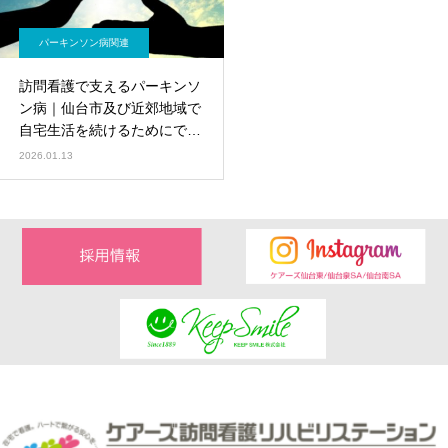
パーキンソン病関連
訪問看護で支えるパーキンソ
ン病｜仙台市及び近郊地域で
自宅生活を続けるためにでき
ること
2026.01.13