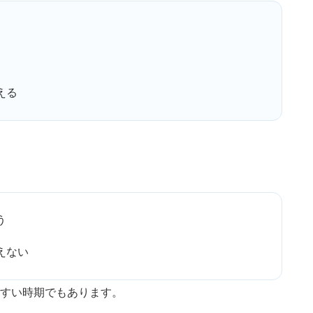
える
う
えない
すい時期でもあります。