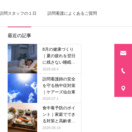
訪問スタッフの１日
訪問看護によくあるご質問
最近の記事
8月の健康づくり
｜夏の疲れを翌日
に残さない睡眠の
整え方
2026.08.4
訪問看護師の安全
を守る熱中症対策
｜ケアーズ仙台東
2026.07.1
食中毒予防のポイ
ント｜家庭ででき
る対策と高齢者の
注意点
2026.06.16