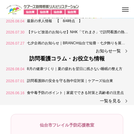
『その人らしさを支える訪問看護』
ケアーズ訪問看護リハビリステーション
仙台東/仙台泉SA/仙台南SAは、
最新の求人情報 【 8/4時点 】
2026.08.04
仙台市および近郊地域で、多職種が連携し
訪問看護・訪問リハビリを提供しています。
【テレビ放送のお知らせ】NHK「てれまさ」で訪問看護の熱中
2026.07.30
症対策が紹介されます
七夕企画のお知らせ｜BRANCH仙台で短冊・七夕飾りを展示
2026.07.27
します
お知らせ一覧
訪問看護コラム・お役立ち情報
8月の健康づくり｜夏の疲れを翌日に残さない睡眠の整え方
2026.08.04
訪問看護師の安全を守る熱中症対策｜ケアーズ仙台東
2026.07.01
食中毒予防のポイント｜家庭でできる対策と高齢者の注意点
2026.06.16
一覧を見る
仙台市フレイル予防応援教室